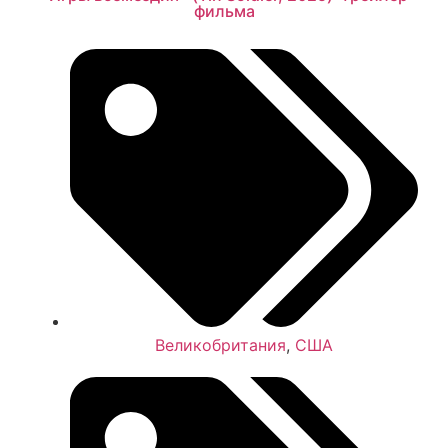
фильма
Великобритания
,
США