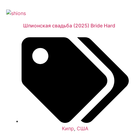
Шпионская свадьба (2025) Bride Hard
Кипр
,
США