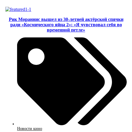
Рик Мораннис вышел из 30-летней актёрской спячки
ради «Космического яйца 2»: «Я чувствовал себя во
временной петле»
Новости кино