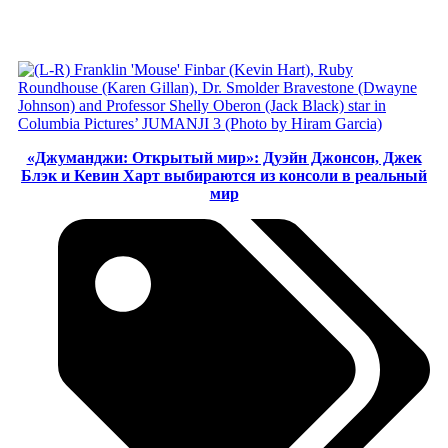
Смотреть
«Джуманджи: Открытый мир»: Дуэйн Джонсон, Джек
Блэк и Кевин Харт выбираются из консоли в реальный
мир