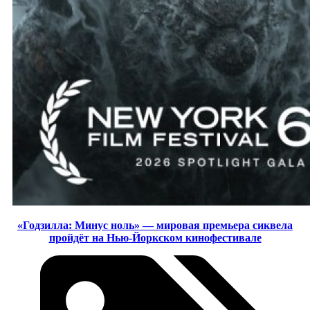
«Годзилла: Минус ноль» — мировая премьера сиквела
пройдёт на Нью-Йоркском кинофестивале