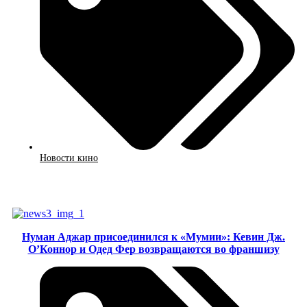
Новости кино
Смотреть
Нуман Аджар присоединился к «Мумии»: Кевин Дж.
О’Коннор и Одед Фер возвращаются во франшизу