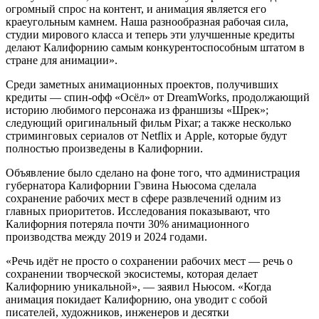
огромный спрос на контент, и анимация является его
краеугольным камнем. Наша разнообразная рабочая сила,
студии мирового класса и теперь эти улучшенные кредиты
делают Калифорнию самым конкурентоспособным штатом в
стране для анимации».
Среди заметных анимационных проектов, получивших
кредиты — спин-офф «Осёл» от DreamWorks, продолжающий
историю любимого персонажа из франшизы «Шрек»;
следующий оригинальный фильм Pixar; а также несколько
стриминговых сериалов от Netflix и Apple, которые будут
полностью произведены в Калифорнии.
Объявление было сделано на фоне того, что администрация
губернатора Калифорнии Гэвина Ньюсома сделала
сохранение рабочих мест в сфере развлечений одним из
главных приоритетов. Исследования показывают, что
Калифорния потеряла почти 30% анимационного
производства между 2019 и 2024 годами.
«Речь идёт не просто о сохранении рабочих мест — речь о
сохранении творческой экосистемы, которая делает
Калифорнию уникальной», — заявил Ньюсом. «Когда
анимация покидает Калифорнию, она уводит с собой
писателей, художников, инженеров и десятки