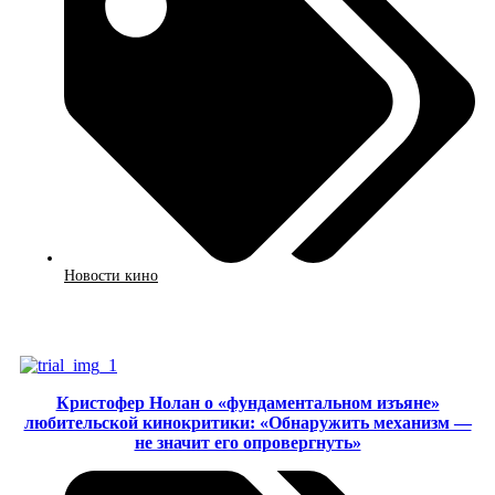
Новости кино
Смотреть
Кристофер Нолан о «фундаментальном изъяне»
любительской кинокритики: «Обнаружить механизм —
не значит его опровергнуть»