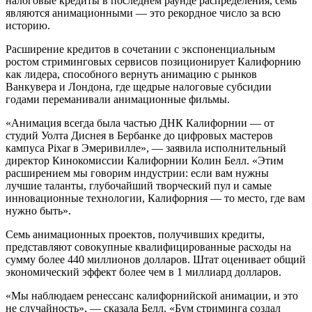
налоговые кредиты в последнем раунде распределения, семь
являются анимационными — это рекордное число за всю
историю.
Расширение кредитов в сочетании с экспоненциальным
ростом стриминговых сервисов позиционирует Калифорнию
как лидера, способного вернуть анимацию с рынков
Ванкувера и Лондона, где щедрые налоговые субсидии
годами переманивали анимационные фильмы.
«Анимация всегда была частью ДНК Калифорнии — от
студий Уолта Диснея в Бербанке до цифровых мастеров
кампуса Pixar в Эмеривилле», — заявила исполнительный
директор Кинокомиссии Калифорнии Колин Белл. «Этим
расширением мы говорим индустрии: если вам нужны
лучшие таланты, глубочайший творческий пул и самые
инновационные технологии, Калифорния — то место, где вам
нужно быть».
Семь анимационных проектов, получивших кредиты,
представляют совокупные квалифицированные расходы на
сумму более 440 миллионов долларов. Штат оценивает общий
экономический эффект более чем в 1 миллиард долларов.
«Мы наблюдаем ренессанс калифорнийской анимации, и это
не случайность», — сказала Белл. «Бум стриминга создал