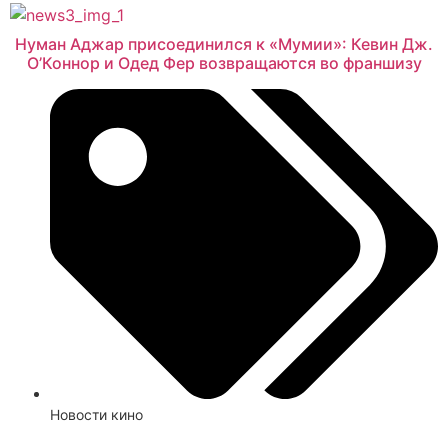
Нуман Аджар присоединился к «Мумии»: Кевин Дж.
О’Коннор и Одед Фер возвращаются во франшизу
Новости кино
Смотреть