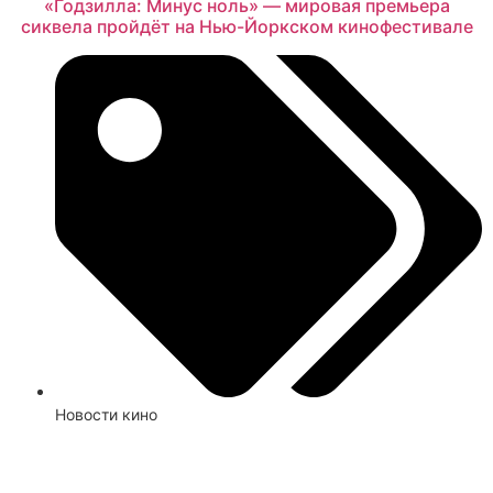
«Годзилла: Минус ноль» — мировая премьера
сиквела пройдёт на Нью-Йоркском кинофестивале
Новости кино
Смотреть