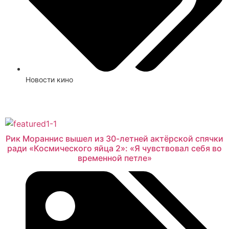
Новости кино
Смотреть
Рик Мораннис вышел из 30-летней актёрской спячки
ради «Космического яйца 2»: «Я чувствовал себя во
временной петле»