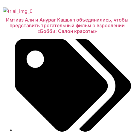
Имтиаз Али и Анураг Кашьяп объединились, чтобы
представить трогательный фильм о взрослении
«Бобби: Салон красоты»