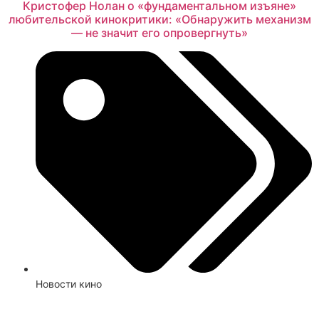
Кристофер Нолан о «фундаментальном изъяне»
любительской кинокритики: «Обнаружить механизм
— не значит его опровергнуть»
Новости кино
Смотреть